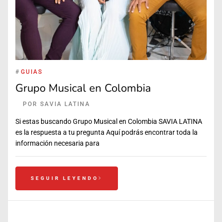
#
GUIAS
Grupo Musical en Colombia
POR
SAVIA LATINA
Si estas buscando Grupo Musical en Colombia SAVIA LATINA
es la respuesta a tu pregunta Aquí podrás encontrar toda la
información necesaria para
SEGUIR LEYENDO