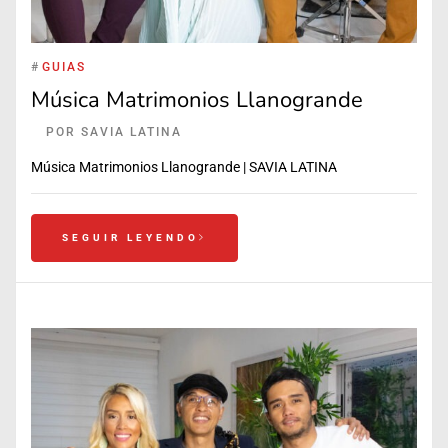
#
GUIAS
Música Matrimonios Llanogrande
POR
SAVIA LATINA
Música Matrimonios Llanogrande | SAVIA LATINA
SEGUIR LEYENDO