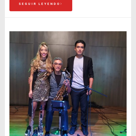
SEGUIR LEYENDO