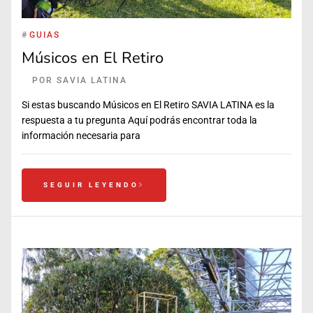
#
GUIAS
Músicos en El Retiro
POR
SAVIA LATINA
Si estas buscando Músicos en El Retiro SAVIA LATINA es la
respuesta a tu pregunta Aquí podrás encontrar toda la
información necesaria para
SEGUIR LEYENDO