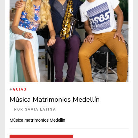
#
GUIAS
Música Matrimonios Medellín
POR
SAVIA LATINA
Música matrimonios Medellín