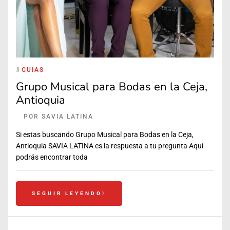
#
GUIAS
Grupo Musical para Bodas en la Ceja,
Antioquia
POR
SAVIA LATINA
Si estas buscando Grupo Musical para Bodas en la Ceja,
Antioquia SAVIA LATINA es la respuesta a tu pregunta Aquí
podrás encontrar toda
SEGUIR LEYENDO