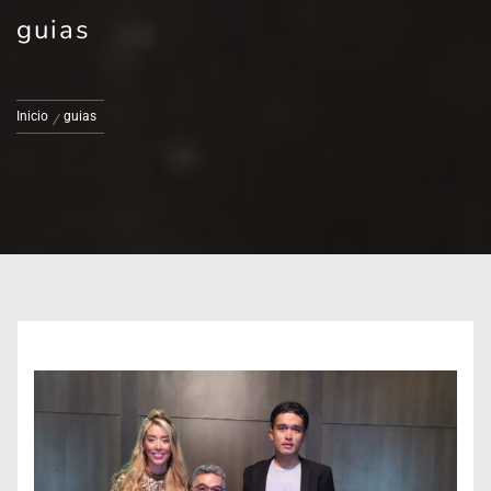
guias
Inicio
guias