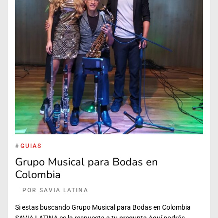
#
GUIAS
Grupo Musical para Bodas en
Colombia
POR
SAVIA LATINA
Si estas buscando Grupo Musical para Bodas en Colombia