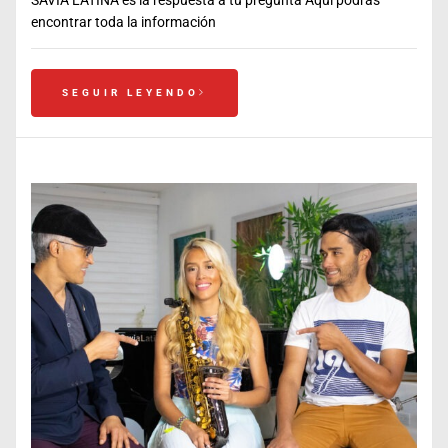
SAVIA LATINA es la respuesta a tu pregunta Aquí podrás
encontrar toda la información
SEGUIR LEYENDO