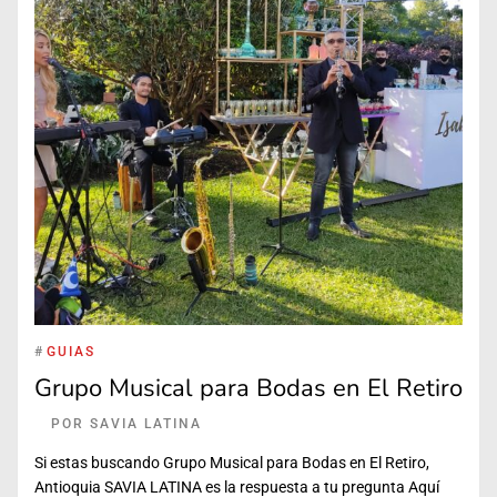
#
GUIAS
Grupo Musical para Bodas en El Retiro
POR
SAVIA LATINA
Si estas buscando Grupo Musical para Bodas en El Retiro,
Antioquia SAVIA LATINA es la respuesta a tu pregunta Aquí