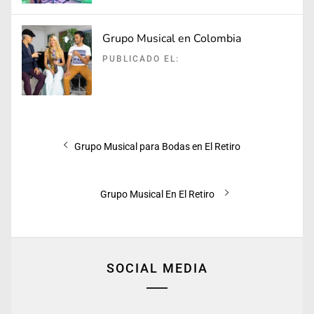
Grupo Musical en Colombia
PUBLICADO EL:
Navegación
Entrada
Grupo Musical para Bodas en El Retiro
de
anterior:
entradas
Entrada
Grupo Musical En El Retiro
siguiente:
SOCIAL MEDIA