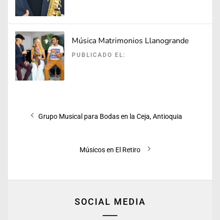
Música Matrimonios Llanogrande
PUBLICADO EL:
Navegación
Entrada
Grupo Musical para Bodas en la Ceja, Antioquia
de
anterior:
entradas
Entrada
Músicos en El Retiro
siguiente:
SOCIAL MEDIA