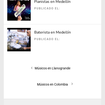
Pianistas en Medellín
PUBLICADO EL:
Baterista en Medellín
PUBLICADO EL:
Navegación
Entrada
Músicos en Llanogrande
de
anterior:
entradas
Entrada
Músicos en Colombia
siguiente: