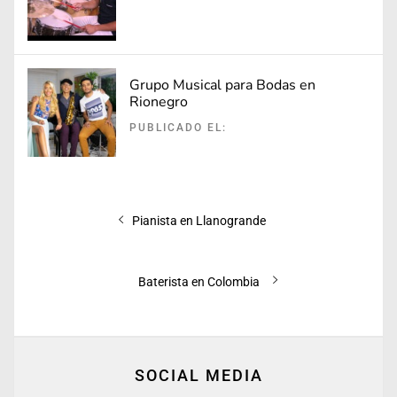
Grupo Musical para Bodas en
Rionegro
PUBLICADO EL:
Navegación
Entrada
Pianista en Llanogrande
de
anterior:
entradas
Entrada
Baterista en Colombia
siguiente:
SOCIAL MEDIA