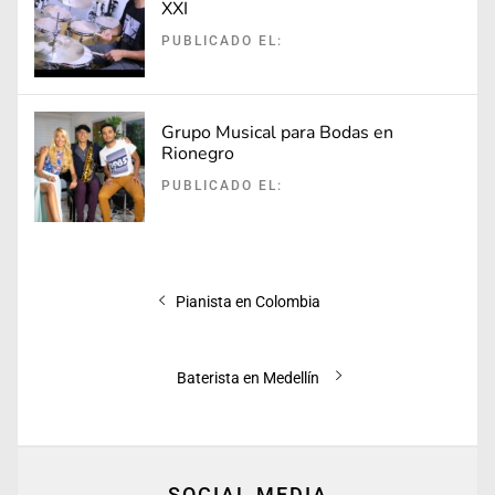
XXI
PUBLICADO EL:
Grupo Musical para Bodas en
Rionegro
PUBLICADO EL:
Navegación
Entrada
Pianista en Colombia
de
anterior:
entradas
Entrada
Baterista en Medellín
siguiente:
SOCIAL MEDIA