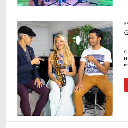
#
G
Si
re
ne