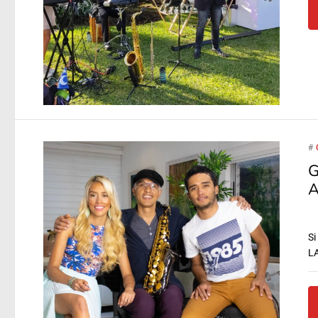
#
G
A
Si
LA