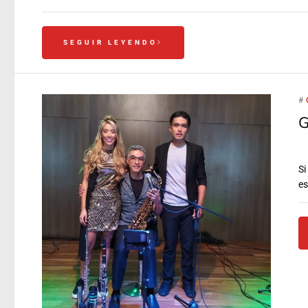
SEGUIR LEYENDO
#
G
Si
es