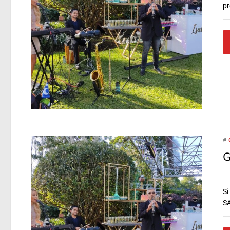
pr
#
G
Si
SA