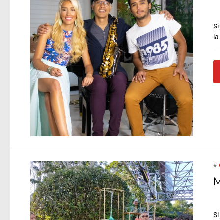
Si
la
#
M
Si