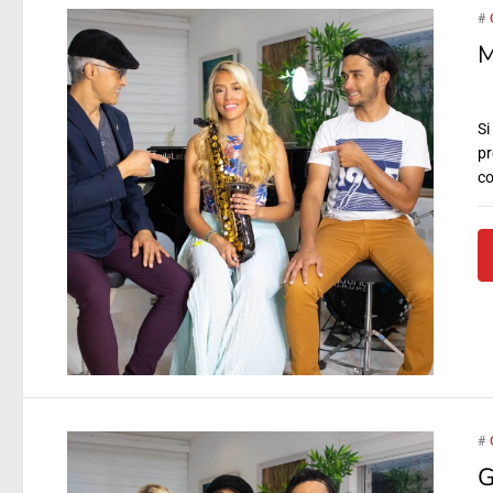
#
M
Si
pr
co
#
G