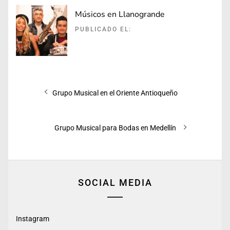
Músicos en Llanogrande
PUBLICADO EL:
Navegación
Entrada
Grupo Musical en el Oriente Antioqueño
de
anterior:
entradas
Entrada
Grupo Musical para Bodas en Medellín
siguiente:
SOCIAL MEDIA
Instagram