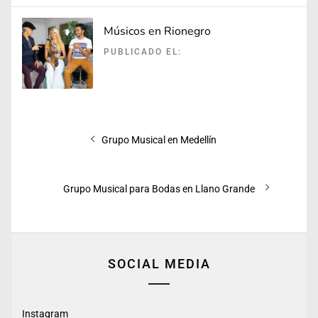
Músicos en Rionegro
PUBLICADO EL:
Navegación
Entrada
Grupo Musical en Medellín
de
anterior:
entradas
Entrada
Grupo Musical para Bodas en Llano Grande
siguiente:
SOCIAL MEDIA
Instagram