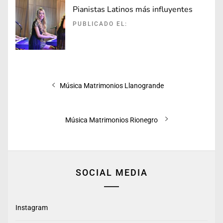
Pianistas Latinos más influyentes
PUBLICADO EL:
Navegación
Entrada
Música Matrimonios Llanogrande
de
anterior:
entradas
Entrada
Música Matrimonios Rionegro
siguiente:
SOCIAL MEDIA
Instagram