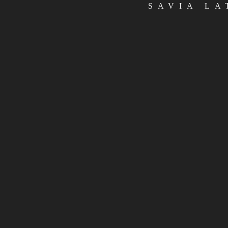
ENTRADA ANTERIOR
SAVIA LA
SPOTIFY